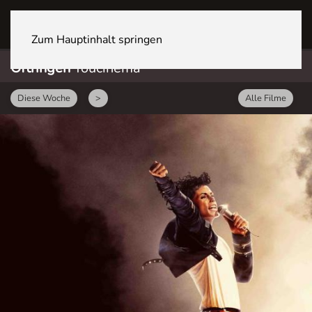
OFTRINGEN Youcenter
Zum Hauptinhalt springen
Oftringen
Youcinema
Diese Woche
>
Alle Filme