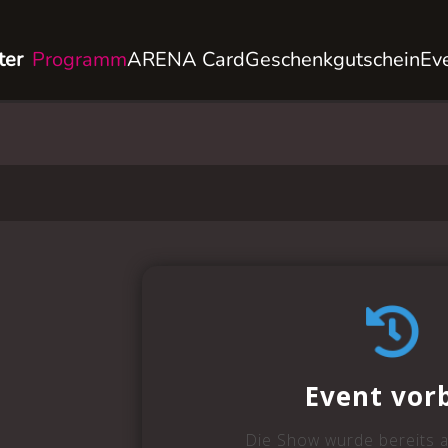
ter
Programm
ARENA Card
Geschenkgutschein
Ev