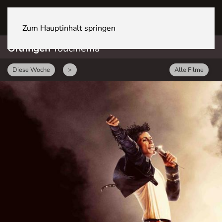
OFTRINGEN Youcenter
Zum Hauptinhalt springen
Oftringen
Youcinema
Diese Woche
>
Alle Filme