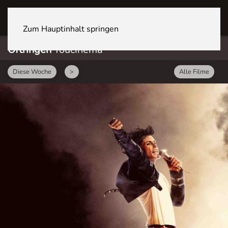
OFTRINGEN Youcenter
Zum Hauptinhalt springen
Oftringen
Youcinema
Diese Woche
>
Alle Filme