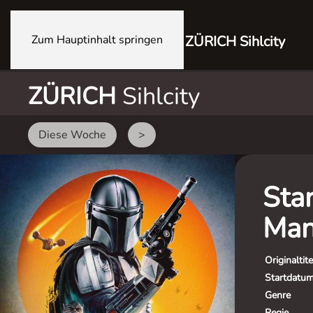
Zum Hauptinhalt springen
ZÜRICH Sihlcity
ZÜRICH
Sihlcity
Diese Woche
>
Sta
Man
Originaltite
Startdatu
Genre
Regie