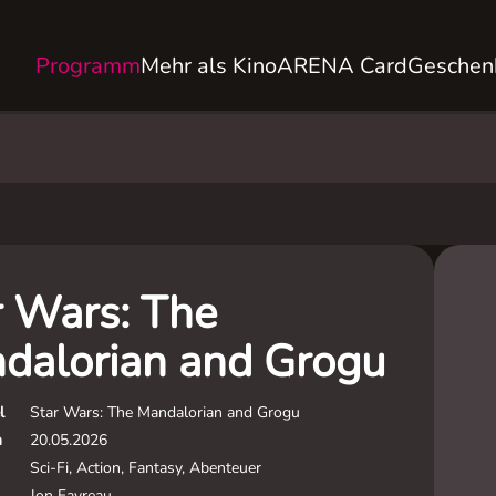
Programm
Mehr als Kino
ARENA Card
Geschen
r Wars: The
dalorian and Grogu
l
Star Wars: The Mandalorian and Grogu
m
20.05.2026
Sci-Fi, Action, Fantasy, Abenteuer
Jon Favreau