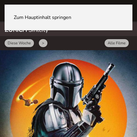
ZÜRICH Sihlcity
Zum Hauptinhalt springen
ZÜRICH
Sihlcity
Diese Woche
>
Alle Filme