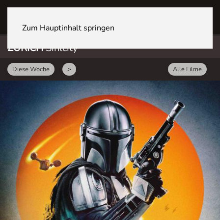
ZÜRICH Sihlcity
Zum Hauptinhalt springen
ZÜRICH
Sihlcity
Diese Woche
>
Alle Filme