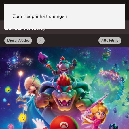
ZÜRICH Sihlcity
Zum Hauptinhalt springen
ZÜRICH
Sihlcity
Diese Woche
>
Alle Filme