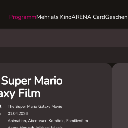
Programm
Mehr als Kino
ARENA Card
Geschen
 Super Mario
axy Film
l
The Super Mario Galaxy Movie
m
01.04.2026
Animation, Abenteuer, Komödie, Familienfilm
Aaron Horvath, Michael Jelenic