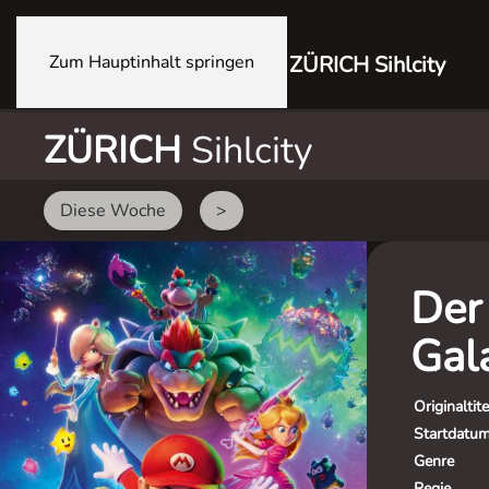
Zum Hauptinhalt springen
ZÜRICH Sihlcity
ZÜRICH
Sihlcity
Diese Woche
>
Der
Gal
Originaltite
Startdatu
Genre
Regie