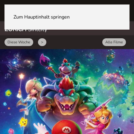
ZÜRICH Sihlcity
Zum Hauptinhalt springen
ZÜRICH
Sihlcity
Diese Woche
>
Alle Filme