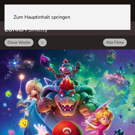
ZÜRICH Sihlcity
Zum Hauptinhalt springen
ZÜRICH
Sihlcity
Diese Woche
>
Alle Filme