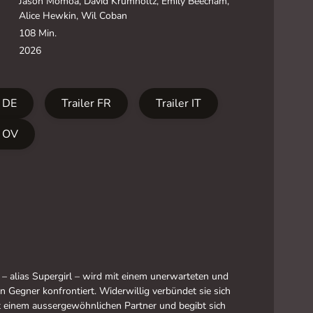
Jason Momoa, David Krumholtz, Emily Beecham,
Alice Hewkin, Wil Coban
108 Min.
2026
r DE
Trailer FR
Trailer IT
r OV
 – alias Supergirl – wird mit einem unerwarteten und
n Gegner konfrontiert. Widerwillig verbündet sie sich
t einem aussergewöhnlichen Partner und begibt sich