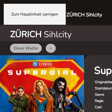
Zum Hauptinhalt springen
ZÜRICH Sihlcity
ZÜRICH
Sihlcity
Diese Woche
>
Sup
Originaltite
Startdatu
Genre
Regie
Cast