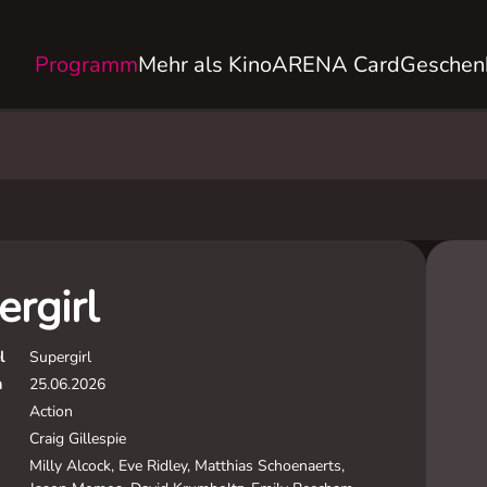
Programm
Mehr als Kino
ARENA Card
Geschen
ergirl
l
Supergirl
m
25.06.2026
Action
Craig Gillespie
Milly Alcock, Eve Ridley, Matthias Schoenaerts,