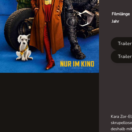
Filmlänge
Jahr
Traile
Traile
Kara Zor-El
skrupellose
deshalb mi