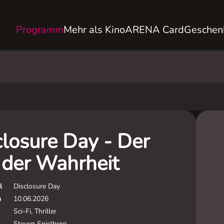
Programm
Mehr als Kino
ARENA Card
Geschen
closure Day - Der
 der Wahrheit
l
Disclosure Day
m
10.06.2026
Sci-Fi, Thriller
Steven Spielberg