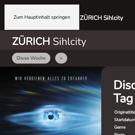
Zum Hauptinhalt springen
ZÜRICH Sihlcity
ZÜRICH
Sihlcity
Diese Woche
>
Dis
Tag
Originaltite
Startdatu
Genre
Regie