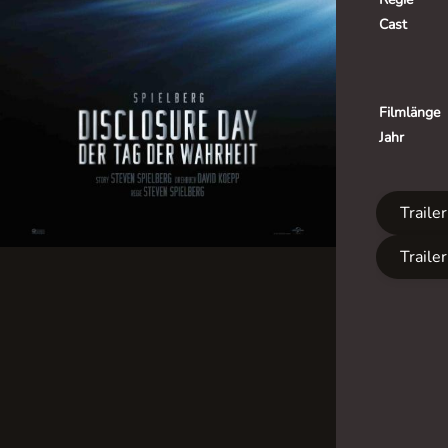
Cast
Filmlänge
Jahr
Traile
Traile