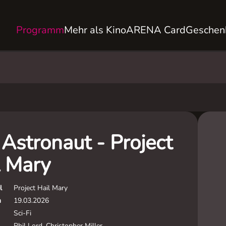
Programm
Mehr als Kino
ARENA Card
Geschen
Astronaut - Project
l Mary
l
Project Hail Mary
m
19.03.2026
Sci-Fi
Phil Lord, Christopher Miller