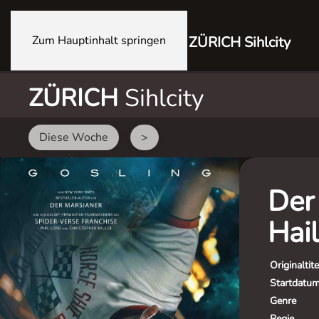
Zum Hauptinhalt springen
ZÜRICH Sihlcity
ZÜRICH
Sihlcity
Diese Woche
>
Der 
Hai
Originaltite
Startdatu
Genre
Regie