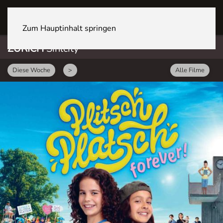
ZÜRICH Sihlcity
Zum Hauptinhalt springen
ZÜRICH
Sihlcity
Diese Woche
>
Alle Filme