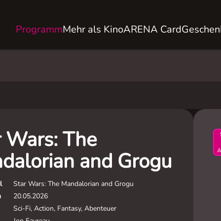
Programm
Mehr als Kino
ARENA Card
Geschen
r Wars: The
A
dalorian and Grogu
l
Star Wars: The Mandalorian and Grogu
m
20.05.2026
Sci-Fi, Action, Fantasy, Abenteuer
Jon Favreau