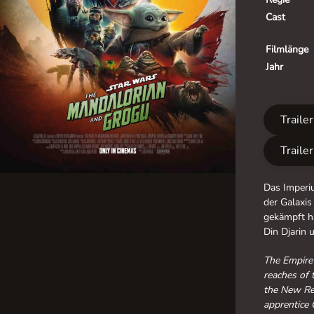
Cast
Filmlänge
Jahr
Traile
Traile
Das Imperiu
der Galaxis
gekämpft ha
Din Djarin 
The Empire 
reaches of 
the New Rep
apprentice 