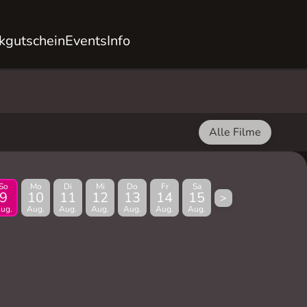
kgutschein
Events
Info
Alle Filme
So
Mo
Di
Mi
Do
Fr
Sa
9
10
11
12
13
14
15
>
ug.
Aug.
Aug.
Aug.
Aug.
Aug.
Aug.