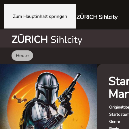
Zum Hauptinhalt springen
ZÜRICH Sihlcity
ZÜRICH
Sihlcity
Heute
Sta
Man
Originaltite
Startdatu
Genre
Regie