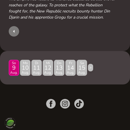
reaches of the galaxy. To protect what the Rebellion
fought for, the New Republic recruits bounty hunter Din
Djarin and his apprentice Grogu for a crucial mission.
So
Mo
Di
Mi
Do
Fr
Sa
9
10
11
12
13
14
15
>
Aug.
Aug.
Aug.
Aug.
Aug.
Aug.
Aug.