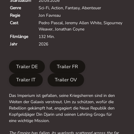
Startdatum
20.05.2026
Genre
Sci-Fi, Action, Fantasy, Abenteuer
Regie
Jon Favreau
Cast
Pedro Pascal, Jeremy Allen White, Sigourney
Weaver, Jonathan Coyne
Filmlänge
132 Min.
Jahr
2026
Trailer DE
Trailer FR
Trailer IT
Trailer OV
Das Imperium ist gefallen, seine Kriegsherren sind in den
Weiten der Galaxis verstreut. Um zu schützen, wofür die
Rebellion gekämpft hat, engagiert die Neue Republik den
Kopfgeldjäger Din Djarin und seinen Lehrling Grogu für
eine wichtige Mission.
The Empire has fallen, its warlords scattered across the far