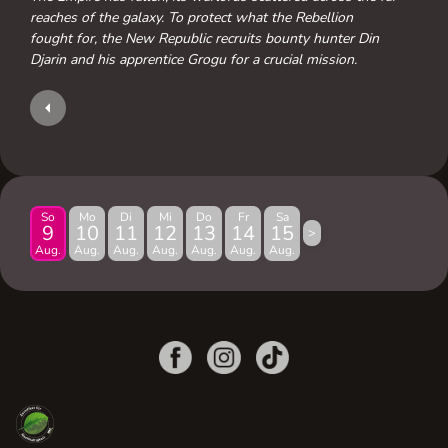
reaches of the galaxy. To protect what the Rebellion
fought for, the New Republic recruits bounty hunter Din
Djarin and his apprentice Grogu for a crucial mission.
So
Mo
Di
Mi
Do
Fr
Sa
9
10
11
12
13
14
15
>
Aug.
Aug.
Aug.
Aug.
Aug.
Aug.
Aug.