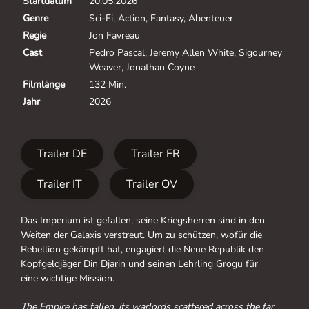
Startdatum
20.05.2026
Genre
Sci-Fi, Action, Fantasy, Abenteuer
Regie
Jon Favreau
Cast
Pedro Pascal, Jeremy Allen White, Sigourney
Weaver, Jonathan Coyne
Filmlänge
132 Min.
Jahr
2026
Trailer DE
Trailer FR
Trailer IT
Trailer OV
Das Imperium ist gefallen, seine Kriegsherren sind in den
Weiten der Galaxis verstreut. Um zu schützen, wofür die
Rebellion gekämpft hat, engagiert die Neue Republik den
Kopfgeldjäger Din Djarin und seinen Lehrling Grogu für
eine wichtige Mission.
The Empire has fallen, its warlords scattered across the far