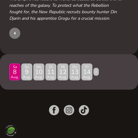
reaches of the galaxy. To protect what the Rebellion
fought for, the New Republic recruits bounty hunter Din
Djarin and his apprentice Grogu for a crucial mission.
Sa
So
Mo
Di
Mi
Do
Fr
8
9
10
11
12
13
14
>
Aug.
Aug.
Aug.
Aug.
Aug.
Aug.
Aug.