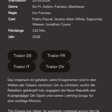
Startdatum
20.05.2026
Genre
Sci-Fi, Action, Fantasy, Abenteuer
Regie
Jon Favreau
Cast
Pedro Pascal, Jeremy Allen White, Sigourney
Weaver, Jonathan Coyne
Filmlänge
132 Min.
Jahr
2026
Trailer DE
Trailer FR
Trailer IT
Trailer OV
Das Imperium ist gefallen, seine Kriegsherren sind in den
Weiten der Galaxis verstreut. Um zu schützen, wofür die
Rebellion gekämpft hat, engagiert die Neue Republik den
Kopfgeldjäger Din Djarin und seinen Lehrling Grogu für
eine wichtige Mission.
The Empire has fallen, its warlords scattered across the far