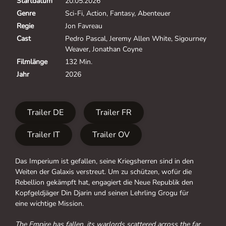
Startdatum
20.05.2026
Genre
Sci-Fi, Action, Fantasy, Abenteuer
Regie
Jon Favreau
Cast
Pedro Pascal, Jeremy Allen White, Sigourney
Weaver, Jonathan Coyne
Filmlänge
132 Min.
Jahr
2026
Trailer DE
Trailer FR
Trailer IT
Trailer OV
Das Imperium ist gefallen, seine Kriegsherren sind in den
Weiten der Galaxis verstreut. Um zu schützen, wofür die
Rebellion gekämpft hat, engagiert die Neue Republik den
Kopfgeldjäger Din Djarin und seinen Lehrling Grogu für
eine wichtige Mission.
The Empire has fallen, its warlords scattered across the far