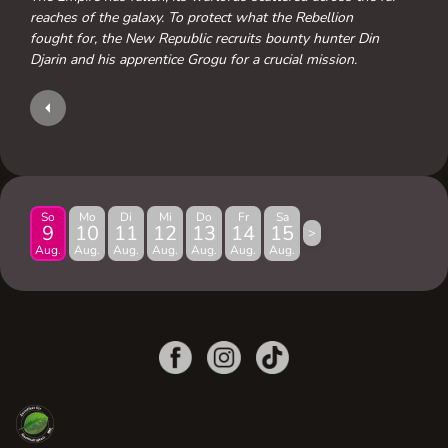
reaches of the galaxy. To protect what the Rebellion
fought for, the New Republic recruits bounty hunter Din
Djarin and his apprentice Grogu for a crucial mission.
So
Mo
Di
Mi
Do
Fr
Sa
9
10
11
12
13
14
15
>
Aug.
Aug.
Aug.
Aug.
Aug.
Aug.
Aug.