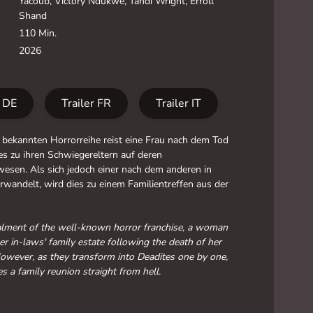
Yacoub, Victory Ndukwe, Tandi Wright, Erroll
Shand
110 Min.
2026
r DE
Trailer FR
Trailer IT
 bekannten Horrorreihe reist eine Frau nach dem Tod
s zu ihren Schwiegereltern auf deren
esen. Als sich jedoch einer nach dem anderen in
rwandelt, wird dies zu einem Familientreffen aus der
talment of the well-known horror franchise, a woman
her in-laws' family estate following the death of her
wever, as they transform into Deadites one by one,
s a family reunion straight from hell.