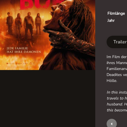
Filmlänge
Jahr
Traile
Im Film der
ihres Manne
Familienanw
Deadites ve
Hölle.
In this ins
travels to 
husband. Ho
this become