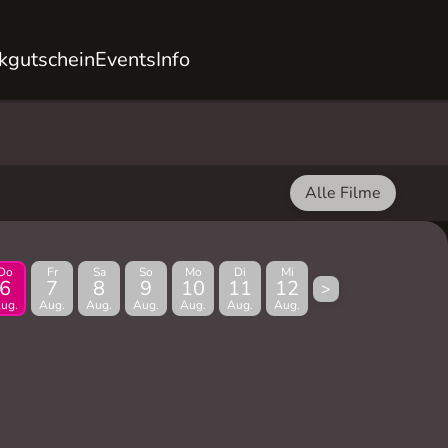
kgutschein
Events
Info
Alle Filme
Do
Fr
Sa
So
Mo
Di
Mi
6
7
8
9
10
11
12
>
ug.
Aug.
Aug.
Aug.
Aug.
Aug.
Aug.