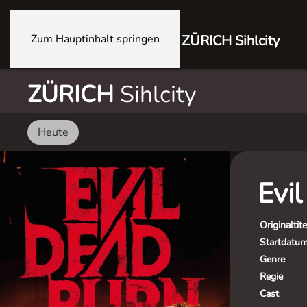
Zum Hauptinhalt springen
ZÜRICH Sihlcity
ZÜRICH
Sihlcity
Heute
Evi
Originaltite
Startdatu
Genre
Regie
Cast