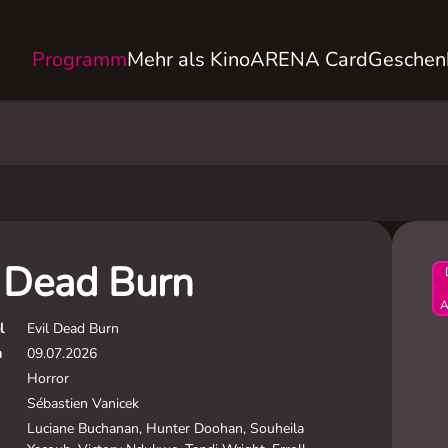
Programm
Mehr als Kino
ARENA Card
Geschen
l Dead Burn
A
l
Evil Dead Burn
m
09.07.2026
Horror
Sébastien Vanicek
Luciane Buchanan, Hunter Doohan, Souheila