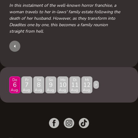
In this instalment of the well-known horror franchise, a
woman travels to her in-laws' family estate following the
death of her husband. However, as they transform into
Deadites one by one, this becomes a family reunion
straight from hell.
Do
Fr
Sa
So
Mo
Di
Mi
6
7
8
9
10
11
12
>
Aug.
Aug.
Aug.
Aug.
Aug.
Aug.
Aug.