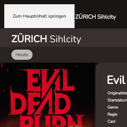
Zum Hauptinhalt springen
ZÜRICH Sihlcity
ZÜRICH
Sihlcity
Heute
Evi
Originaltite
Startdatu
Genre
Regie
Cast