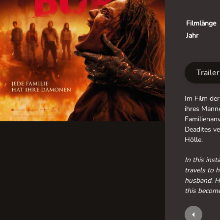
Filmlänge
Jahr
Traile
Im Film der
ihres Manne
Familienanw
Deadites ve
Hölle.
In this ins
travels to 
husband. Ho
this become