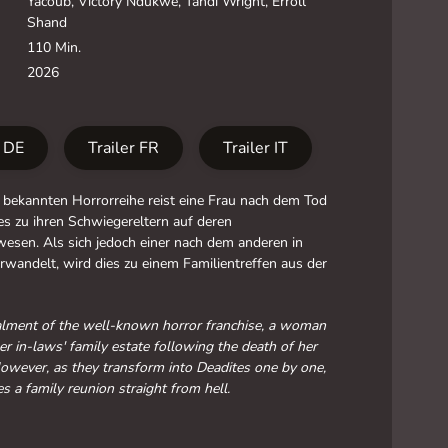
Yacoub, Victory Ndukwe, Tandi Wright, Erroll
Shand
110 Min.
2026
r DE
Trailer FR
Trailer IT
 bekannten Horrorreihe reist eine Frau nach dem Tod
s zu ihren Schwiegereltern auf deren
esen. Als sich jedoch einer nach dem anderen in
rwandelt, wird dies zu einem Familientreffen aus der
talment of the well-known horror franchise, a woman
her in-laws' family estate following the death of her
wever, as they transform into Deadites one by one,
s a family reunion straight from hell.