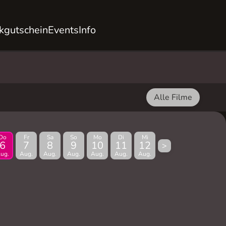
kgutschein
Events
Info
Alle Filme
Do
Fr
Sa
So
Mo
Di
Mi
6
7
8
9
10
11
12
>
ug.
Aug.
Aug.
Aug.
Aug.
Aug.
Aug.