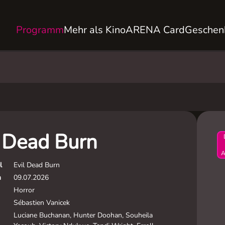
Programm
Mehr als Kino
ARENA Card
Geschen
l Dead Burn
A
l
Evil Dead Burn
m
09.07.2026
Horror
Sébastien Vanicek
Luciane Buchanan, Hunter Doohan, Souheila