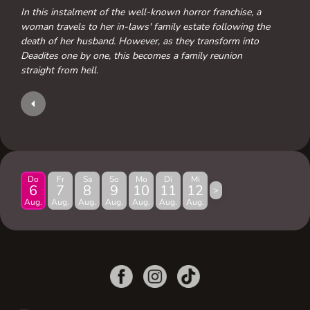
In this instalment of the well-known horror franchise, a
woman travels to her in-laws' family estate following the
death of her husband. However, as they transform into
Deadites one by one, this becomes a family reunion
straight from hell.
Do
Fr
Sa
So
Mo
Di
Mi
6
7
8
9
10
11
12
>
Aug.
Aug.
Aug.
Aug.
Aug.
Aug.
Aug.