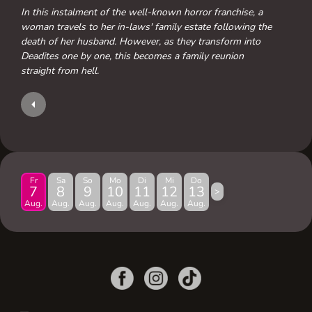
In this instalment of the well-known horror franchise, a
woman travels to her in-laws' family estate following the
death of her husband. However, as they transform into
Deadites one by one, this becomes a family reunion
straight from hell.
Fr
Sa
So
Mo
Di
Mi
Do
7
8
9
10
11
12
13
>
Aug.
Aug.
Aug.
Aug.
Aug.
Aug.
Aug.