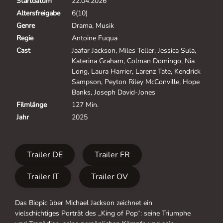
Startdatum
22.04.2026
Altersfreigabe
6(10)
Genre
Drama, Musik
Regie
Antoine Fuqua
Cast
Jaafar Jackson, Miles Teller, Jessica Sula,
Katerina Graham, Colman Domingo, Nia
Long, Laura Harrier, Larenz Tate, Kendrick
Sampson, Peyton Riley McConville, Hope
Banks, Joseph David-Jones
Filmlänge
127 Min.
Jahr
2025
Trailer DE
Trailer FR
Trailer IT
Trailer OV
Das Biopic über Michael Jackson zeichnet ein
vielschichtiges Porträt des „King of Pop“: seine Triumphe