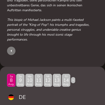
und Tragödien, seine persönlichen Kämpfe und sein
unbestreitbares Genie, das sich in seinen ikonischen
Auftritten manifestierte.
This biopic of Michael Jackson paints a multi-faceted
portrait of the "King of Pop": his triumphs and tragedies,
personal struggles, and undeniable creative genius
brought to life through his most iconic stage
performances.
Sa
So
Mo
Di
Mi
Do
Fr
8
9
10
11
12
13
14
>
Aug.
Aug.
Aug.
Aug.
Aug.
Aug.
Aug.
DE