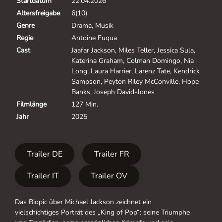
Startdatum
22.04.2026
Altersfreigabe
6(10)
Genre
Drama, Musik
Regie
Antoine Fuqua
Cast
Jaafar Jackson, Miles Teller, Jessica Sula,
Katerina Graham, Colman Domingo, Nia
Long, Laura Harrier, Larenz Tate, Kendrick
Sampson, Peyton Riley McConville, Hope
Banks, Joseph David-Jones
Filmlänge
127 Min.
Jahr
2025
Trailer DE
Trailer FR
Trailer IT
Trailer OV
Das Biopic über Michael Jackson zeichnet ein
vielschichtiges Porträt des „King of Pop“: seine Triumphe