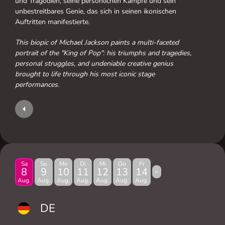
und Tragödien, seine persönlichen Kämpfe und sein
unbestreitbares Genie, das sich in seinen ikonischen
Auftritten manifestierte.
This biopic of Michael Jackson paints a multi-faceted
portrait of the "King of Pop": his triumphs and tragedies,
personal struggles, and undeniable creative genius
brought to life through his most iconic stage
performances.
Sa
So
Mo
Di
Mi
Do
Fr
8
9
10
11
12
13
14
>
Aug.
Aug.
Aug.
Aug.
Aug.
Aug.
Aug.
DE