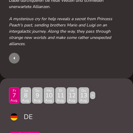
Dabei durchqueren sie neue Welten und schmieden
unerwartete Allianzen.
A mysterious cry for help reveals a secret from Princess
Peach's past, sending brothers Mario and Luigi on an
intergalactic journey. Along the way, they pass through
strange new worlds and make some rather unexpected
alliances.
Fr
Sa
So
Mo
Di
Mi
Do
7
8
9
10
11
12
13
>
Aug.
Aug.
Aug.
Aug.
Aug.
Aug.
Aug.
DE