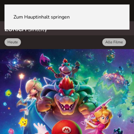
ZÜRICH Sihlcity
Zum Hauptinhalt springen
ZÜRICH
Sihlcity
Heute
Alle Filme