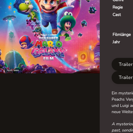
Regie
Cast
Filmlänge
Jahr
Traile
Traile
Ein mysteri
Peachs Verg
und Luigi a
neue Welte
A mysteriou
past, sendi