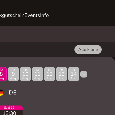
kgutschein
Events
Info
Alle Filme
Sa
So
Mo
Di
Mi
Do
Fr
8
9
10
11
12
13
14
>
ug.
Aug.
Aug.
Aug.
Aug.
Aug.
Aug.
DE
Saal 12
13:30