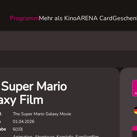
Programm
Mehr als Kino
ARENA Card
Geschen
 Super Mario
A
axy Film
l
The Super Mario Galaxy Movie
m
01.04.2026
gabe
6(10)
Animation, Abenteuer, Komödie, Familienfilm