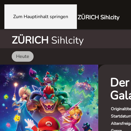
Zum Hauptinhalt springen
ZÜRICH Sihlcity
ZÜRICH
Sihlcity
Heute
Der
Gal
Originaltite
Startdatu
Altersfrei
Genre