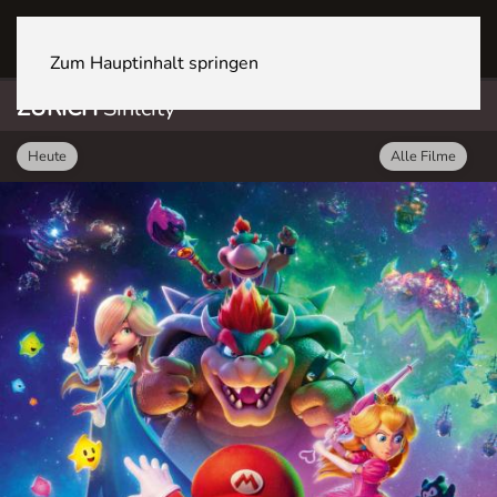
ZÜRICH Sihlcity
Zum Hauptinhalt springen
ZÜRICH
Sihlcity
Heute
Alle Filme