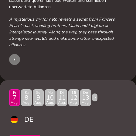
Dabei durchqueren sie neue Welten und schmieden
unerwartete Allianzen.
A mysterious cry for help reveals a secret from Princess
Peach's past, sending brothers Mario and Luigi on an
intergalactic journey. Along the way, they pass through
strange new worlds and make some rather unexpected
alliances.
Fr
Sa
So
Mo
Di
Mi
Do
7
8
9
10
11
12
13
>
Aug.
Aug.
Aug.
Aug.
Aug.
Aug.
Aug.
DE