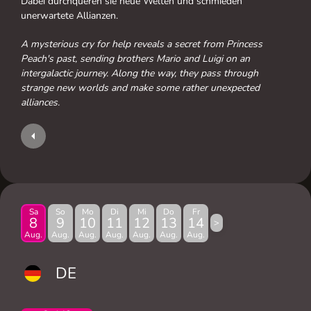
Dabei durchqueren sie neue Welten und schmieden
unerwartete Allianzen.
A mysterious cry for help reveals a secret from Princess
Peach's past, sending brothers Mario and Luigi on an
intergalactic journey. Along the way, they pass through
strange new worlds and make some rather unexpected
alliances.
Sa
So
Mo
Di
Mi
Do
Fr
8
9
10
11
12
13
14
>
Aug.
Aug.
Aug.
Aug.
Aug.
Aug.
Aug.
DE