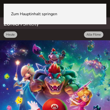
ZÜRICH Sihlcity
Zum Hauptinhalt springen
ZÜRICH
Sihlcity
Heute
Alle Filme