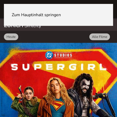
ZÜRICH Sihlcity
Zum Hauptinhalt springen
ZÜRICH
Sihlcity
Heute
Alle Filme