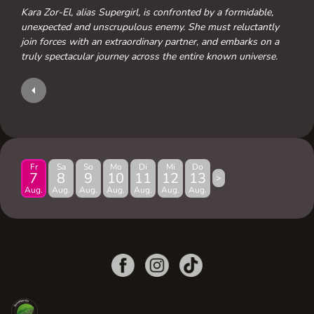
Kara Zor-El, alias Supergirl, is confronted by a formidable,
unexpected and unscrupulous enemy. She must reluctantly
join forces with an extraordinary partner, and embarks on a
truly spectacular journey across the entire known universe.
Fr
Sa
So
Mo
Di
Mi
Do
7
8
9
10
11
12
13
>
Aug.
Aug.
Aug.
Aug.
Aug.
Aug.
Aug.