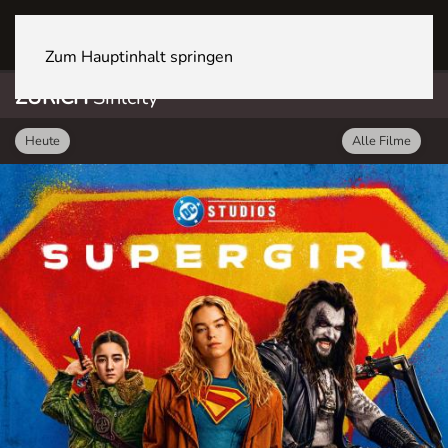
ZÜRICH Sihlcity
Zum Hauptinhalt springen
ZÜRICH
Sihlcity
Heute
Alle Filme