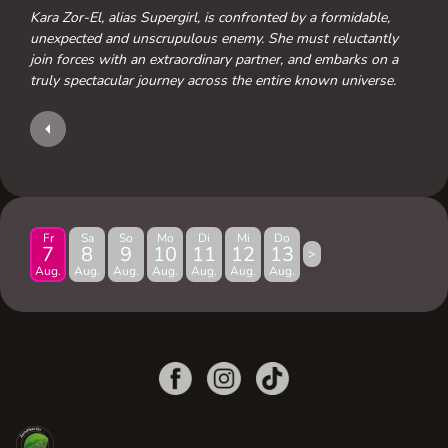
Kara Zor-El, alias Supergirl, is confronted by a formidable,
unexpected and unscrupulous enemy. She must reluctantly
join forces with an extraordinary partner, and embarks on a
truly spectacular journey across the entire known universe.
Fr
Sa
So
Mo
Di
Mi
Do
7
8
9
10
11
12
13
>
Aug.
Aug.
Aug.
Aug.
Aug.
Aug.
Aug.