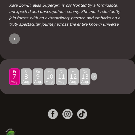
Kara Zor-El, alias Supergirl, is confronted by a formidable,
unexpected and unscrupulous enemy. She must reluctantly
join forces with an extraordinary partner, and embarks on a
truly spectacular journey across the entire known universe.
Fr
Sa
So
Mo
Di
Mi
Do
7
8
9
10
11
12
13
>
Aug.
Aug.
Aug.
Aug.
Aug.
Aug.
Aug.