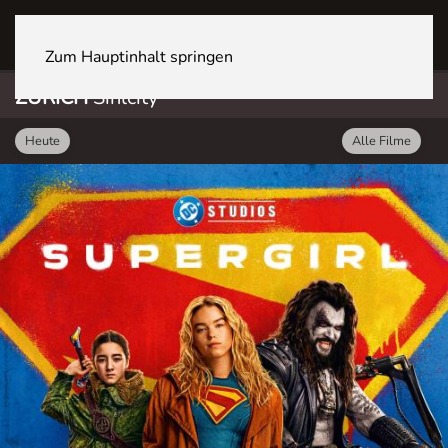
ZÜRICH Sihlcity
Zum Hauptinhalt springen
ZÜRICH
Sihlcity
Heute
Alle Filme