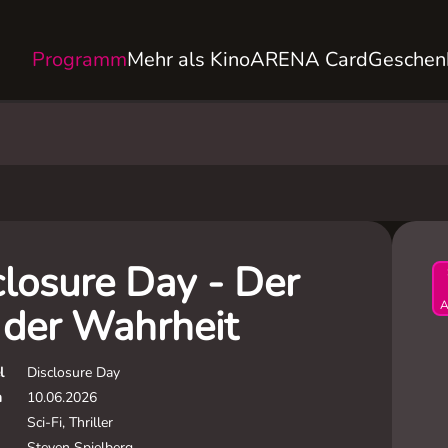
Programm
Mehr als Kino
ARENA Card
Geschen
closure Day - Der
A
 der Wahrheit
l
Disclosure Day
m
10.06.2026
Sci-Fi, Thriller
Steven Spielberg