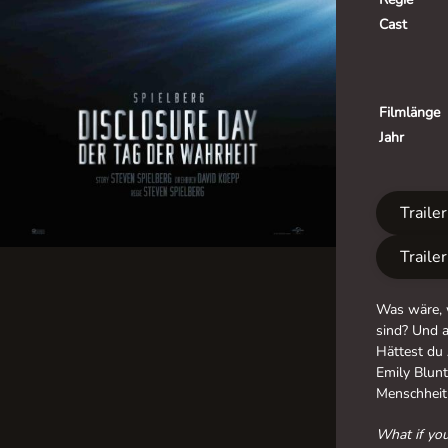
Cast
Filmlänge
Jahr
Traile
Traile
Was wäre, w
sind? Und 
Hättest du
Emily Blunt
Menschheit 
What if you