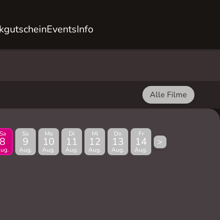
kgutschein
Events
Info
Alle Filme
Sa
So
Mo
Di
Mi
Do
Fr
8
9
10
11
12
13
14
>
ug.
Aug.
Aug.
Aug.
Aug.
Aug.
Aug.