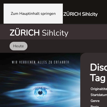
Zum Hauptinhalt springen
ZÜRICH Sihlcity
ZÜRICH
Sihlcity
Heute
Dis
Tag
Originaltite
Startdatu
Genre
Regie