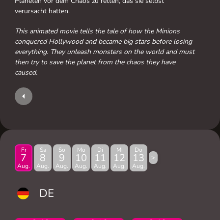
Planeten vor dem Chaos zu retten, das sie selbst
verursacht hatten.
This animated movie tells the tale of how the Minions
conquered Hollywood and became big stars before losing
everything. They unleash monsters on the world and must
then try to save the planet from the chaos they have
caused.
Fr
Sa
So
Mo
Di
Mi
Do
7
8
9
10
11
12
13
>
Aug.
Aug.
Aug.
Aug.
Aug.
Aug.
Aug.
DE