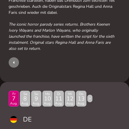
Franchise starteten, haben das Drehbuch zum sechsten Teil
geschrieben. Auch die Originalstars Regina Hall und Anna
Faris sind wieder mit dabei.
The iconic horror parody series returns. Brothers Keenen
Ivory Wayans and Marlon Wayans, who originally
launched the franchise, have written the script for the sixth
instalment. Original stars Regina Hall and Anna Faris are
also set to return.
Fr
Sa
So
Mo
Di
Mi
Do
7
8
9
10
11
12
13
>
Aug.
Aug.
Aug.
Aug.
Aug.
Aug.
Aug.
DE