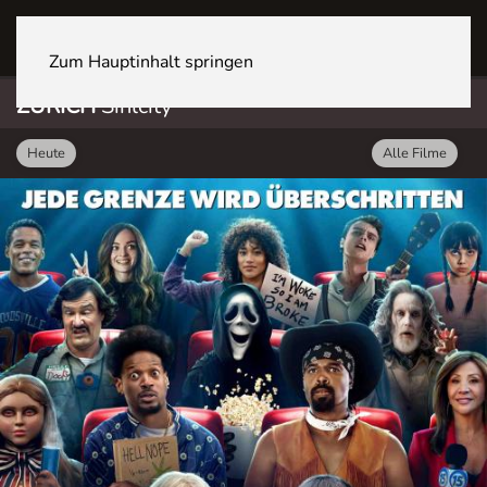
ZÜRICH Sihlcity
Zum Hauptinhalt springen
ZÜRICH
Sihlcity
Heute
Alle Filme