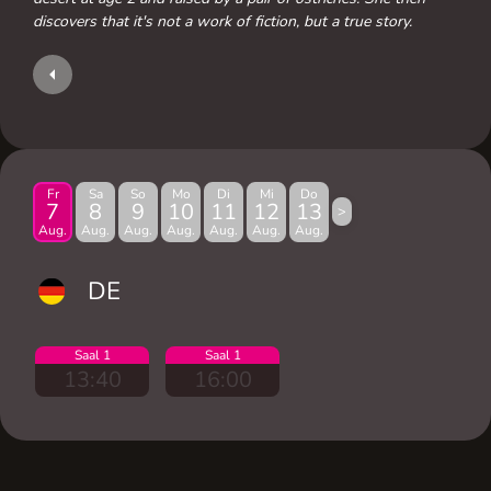
discovers that it's not a work of fiction, but a true story.
Fr
Sa
So
Mo
Di
Mi
Do
7
8
9
10
11
12
13
>
Aug.
Aug.
Aug.
Aug.
Aug.
Aug.
Aug.
DE
Saal 1
Saal 1
13:40
16:00