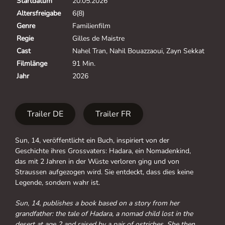
Startdatum
20.05.2026
Altersfreigabe
6(8)
Genre
Familienfilm
Regie
Gilles de Maistre
Cast
Nahel Tran, Nahil Bouazzaoui, Zayn Sekkat
Filmlänge
91 Min.
Jahr
2026
Trailer DE
Trailer FR
Sun, 14, veröffentlicht ein Buch, inspiriert von der
Geschichte ihres Grossvaters: Hadara, ein Nomadenkind,
das mit 2 Jahren in der Wüste verloren ging und von
Straussen aufgezogen wird. Sie entdeckt, dass dies keine
Legende, sondern wahr ist.
Sun, 14, publishes a book based on a story from her
grandfather: the tale of Hadara, a nomad child lost in the
desert at age 2 and raised by a pair of ostriches. She then