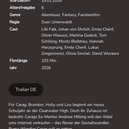
Startdatum
29.01.2026
Altersfreigabe
6
Genre
Abenteuer, Fantasy, Familienfilm
Regie
Sven Unterwaldt
Cast
Lilli Falk, Johan von Ehrlich, Emile Chérif,
Oliver Masucci, Martina Gedeck, Tom
Schilling, Moritz Bleibtreu, Hannah
Herzsprung, Emile Cherif, Lukas
Gregorowicz, Olivia Sinclair, David Wurawa
Filmlänge
103 Min.
Jahr
2026
Trailer DE
Für Carag, Brandon, Holly und Lou beginnt ein neues
Schuljahr an der Clearwater High. Doch ihr Zuhause ist
bedroht: Carags Ex-Mentor Andrew Milling will den Wald
ums Internat verkaufen – das Revier der Gestaltwandler.
Puma-Wandler Carag will es retten.