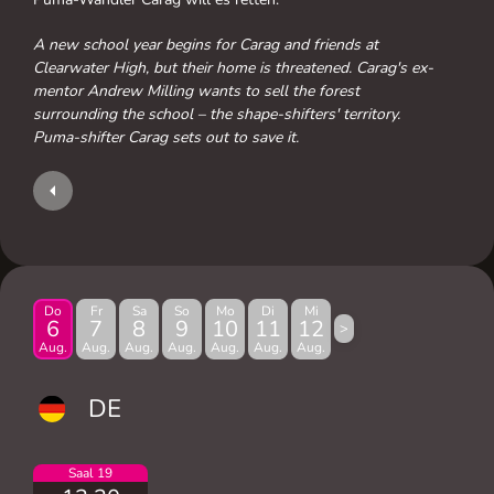
A new school year begins for Carag and friends at
Clearwater High, but their home is threatened. Carag's ex-
mentor Andrew Milling wants to sell the forest
surrounding the school – the shape-shifters' territory.
Puma-shifter Carag sets out to save it.
Do
Fr
Sa
So
Mo
Di
Mi
6
7
8
9
10
11
12
>
Aug.
Aug.
Aug.
Aug.
Aug.
Aug.
Aug.
DE
Saal 19