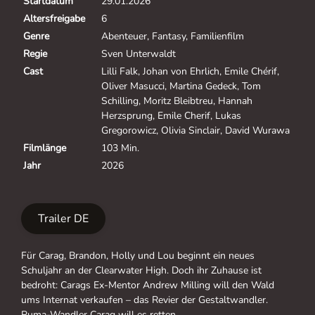
Startdatum
29.01.2026
Altersfreigabe
6
Genre
Abenteuer, Fantasy, Familienfilm
Regie
Sven Unterwaldt
Cast
Lilli Falk, Johan von Ehrlich, Emile Chérif,
Oliver Masucci, Martina Gedeck, Tom
Schilling, Moritz Bleibtreu, Hannah
Herzsprung, Emile Cherif, Lukas
Gregorowicz, Olivia Sinclair, David Wurawa
Filmlänge
103 Min.
Jahr
2026
Trailer DE
Für Carag, Brandon, Holly und Lou beginnt ein neues
Schuljahr an der Clearwater High. Doch ihr Zuhause ist
bedroht: Carags Ex-Mentor Andrew Milling will den Wald
ums Internat verkaufen – das Revier der Gestaltwandler.
Puma-Wandler Carag will es retten.