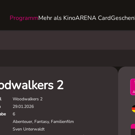
Programm
Mehr als Kino
ARENA Card
Geschen
dwalkers 2
A
l
Woodwalkers 2
m
29.01.2026
gabe
6
Abenteuer, Fantasy, Familienfilm
Sven Unterwaldt