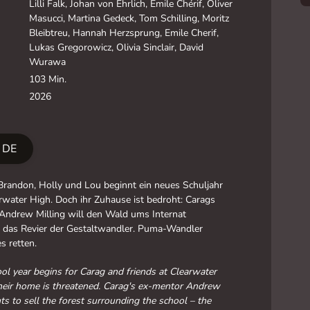
Lilli Falk, Johan von Ehrlich, Emile Chérif, Oliver
Masucci, Martina Gedeck, Tom Schilling, Moritz
Bleibtreu, Hannah Herzsprung, Emile Cherif,
Lukas Gregorowicz, Olivia Sinclair, David
Wurawa
103 Min.
2026
r DE
Brandon, Holly und Lou beginnt ein neues Schuljahr
rwater High. Doch ihr Zuhause ist bedroht: Carags
Andrew Milling will den Wald ums Internat
– das Revier der Gestaltwandler. Puma-Wandler
s retten.
l year begins for Carag and friends at Clearwater
heir home is threatened. Carag's ex-mentor Andrew
ts to sell the forest surrounding the school – the