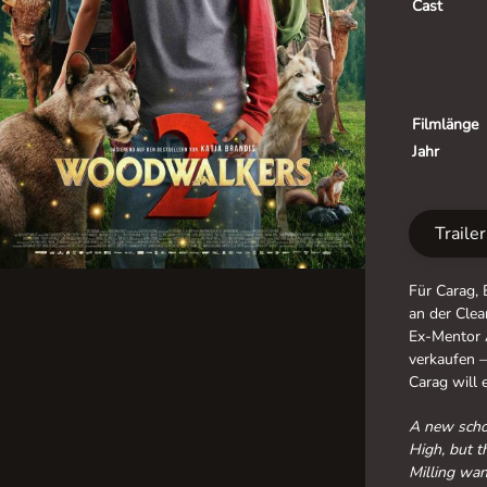
Cast
Filmlänge
Jahr
Traile
Für Carag, 
an der Clea
Ex-Mentor 
verkaufen 
Carag will e
A new schoo
High, but t
Milling wan