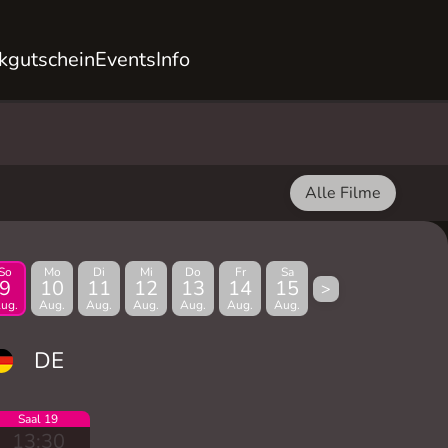
kgutschein
Events
Info
Alle Filme
So
Mo
Di
Mi
Do
Fr
Sa
9
10
11
12
13
14
15
>
ug.
Aug.
Aug.
Aug.
Aug.
Aug.
Aug.
DE
Saal 19
13:30