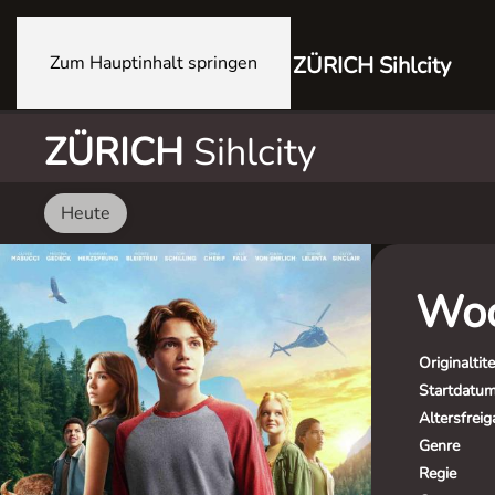
Zum Hauptinhalt springen
ZÜRICH Sihlcity
ZÜRICH
Sihlcity
Heute
Woo
Originaltite
Startdatu
Altersfrei
Genre
Regie