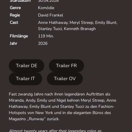
Startdatum
30.04.2026
Genre
Komödie
Regie
David Frankel
Cast
Anne Hathaway, Meryl Streep, Emily Blunt,
Stanley Tucci, Kenneth Branagh
Filmlänge
119 Min.
Jahr
2026
Trailer DE
Trailer FR
Trailer IT
Trailer OV
Fast zwanzig Jahre nach ihren legendären Auftritten als
Miranda, Andy, Emily und Nigel kehren Meryl Streep, Anne
Hathaway, Emily Blunt und Stanley Tucci zu den Fashion-
Hotspots von New York und in die eleganten Büros des
Magazins „Runway“ zurück.
Almost twenty years after their legendary roles as