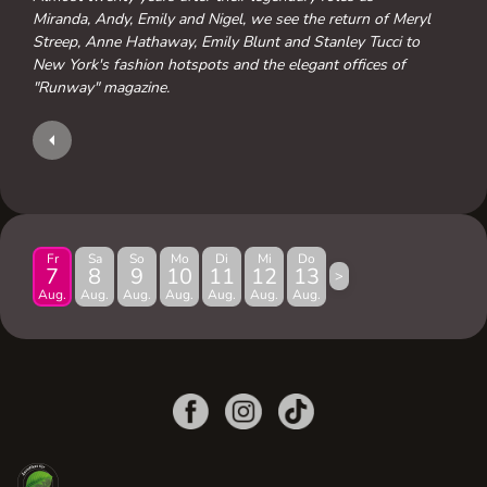
Miranda, Andy, Emily and Nigel, we see the return of Meryl
Streep, Anne Hathaway, Emily Blunt and Stanley Tucci to
New York's fashion hotspots and the elegant offices of
"Runway" magazine.
Fr
Sa
So
Mo
Di
Mi
Do
7
8
9
10
11
12
13
>
Aug.
Aug.
Aug.
Aug.
Aug.
Aug.
Aug.