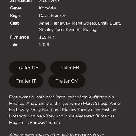
Startdatum
30.04.2026
Genre
Komödie
Regie
David Frankel
Cast
Anne Hathaway, Meryl Streep, Emily Blunt,
Stanley Tucci, Kenneth Branagh
Filmlänge
119 Min.
Jahr
2026
Trailer DE
Trailer FR
Trailer IT
Trailer OV
Fast zwanzig Jahre nach ihren legendären Auftritten als
Miranda, Andy, Emily und Nigel kehren Meryl Streep, Anne
Hathaway, Emily Blunt und Stanley Tucci zu den Fashion-
Hotspots von New York und in die eleganten Büros des
Magazins „Runway“ zurück.
Almost twenty years after their legendary roles as