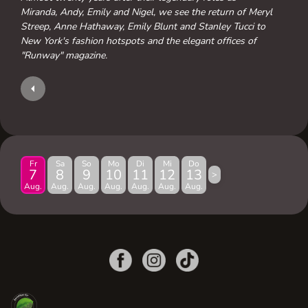
Miranda, Andy, Emily and Nigel, we see the return of Meryl
Streep, Anne Hathaway, Emily Blunt and Stanley Tucci to
New York's fashion hotspots and the elegant offices of
"Runway" magazine.
Fr
Sa
So
Mo
Di
Mi
Do
7
8
9
10
11
12
13
>
Aug.
Aug.
Aug.
Aug.
Aug.
Aug.
Aug.