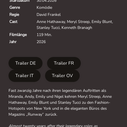
Startdatum
30.04.2026
Genre
Komödie
Regie
David Frankel
Cast
Anne Hathaway, Meryl Streep, Emily Blunt,
Stanley Tucci, Kenneth Branagh
Filmlänge
119 Min.
Jahr
2026
Trailer DE
Trailer FR
Trailer IT
Trailer OV
Fast zwanzig Jahre nach ihren legendären Auftritten als
Miranda, Andy, Emily und Nigel kehren Meryl Streep, Anne
Hathaway, Emily Blunt und Stanley Tucci zu den Fashion-
Hotspots von New York und in die eleganten Büros des
Magazins „Runway“ zurück.
Almost twenty years after their legendary roles as