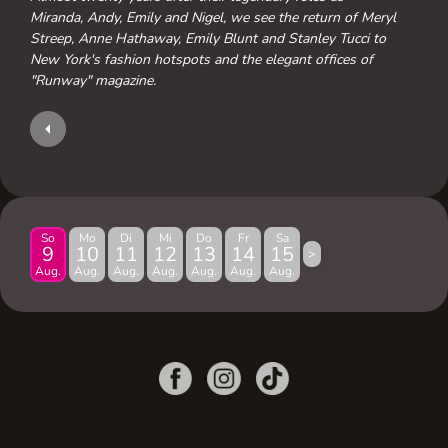
Miranda, Andy, Emily and Nigel, we see the return of Meryl
Streep, Anne Hathaway, Emily Blunt and Stanley Tucci to
New York's fashion hotspots and the elegant offices of
"Runway" magazine.
So
Mo
Di
Mi
Do
Fr
Sa
9
10
11
12
13
14
15
>
Aug.
Aug.
Aug.
Aug.
Aug.
Aug.
Aug.