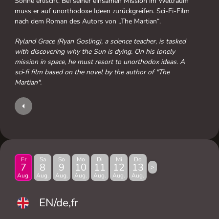
Sonne erlischt. Bei seiner einsamen Mission im Weltraum
muss er auf unorthodoxe Ideen zurückgreifen. Sci-Fi-Film
nach dem Roman des Autors von „The Martian“.
Ryland Grace (Ryan Gosling), a science teacher, is tasked
with discovering why the Sun is dying. On his lonely
mission in space, he must resort to unorthodox ideas. A
sci‑fi film based on the novel by the author of "The
Martian".
Fr
Sa
So
Mo
Di
Mi
Do
7
8
9
10
11
12
13
>
Aug.
Aug.
Aug.
Aug.
Aug.
Aug.
Aug.
EN/de,fr