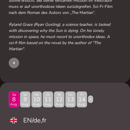
Sonne erlischt. Bei seiner einsamen Mission im Weltraum
muss er auf unorthodoxe Ideen zurückgreifen. Sci-Fi-Film
nach dem Roman des Autors von „The Martian“.
Ryland Grace (Ryan Gosling), a science teacher, is tasked
with discovering why the Sun is dying. On his lonely
mission in space, he must resort to unorthodox ideas. A
sci‑fi film based on the novel by the author of "The
Martian".
Sa
So
Mo
Di
Mi
Do
Fr
8
9
10
11
12
13
14
>
Aug.
Aug.
Aug.
Aug.
Aug.
Aug.
Aug.
EN/de,fr