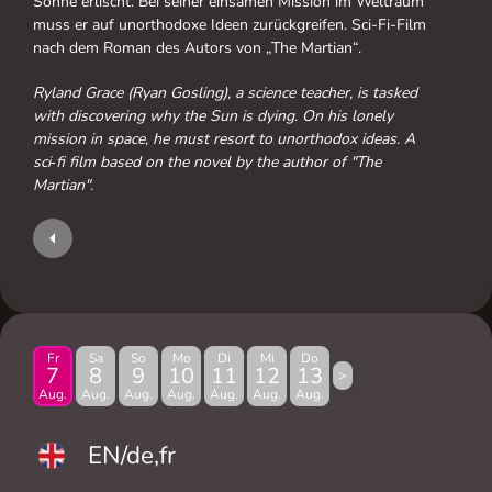
Sonne erlischt. Bei seiner einsamen Mission im Weltraum
muss er auf unorthodoxe Ideen zurückgreifen. Sci-Fi-Film
nach dem Roman des Autors von „The Martian“.
Ryland Grace (Ryan Gosling), a science teacher, is tasked
with discovering why the Sun is dying. On his lonely
mission in space, he must resort to unorthodox ideas. A
sci‑fi film based on the novel by the author of "The
Martian".
Fr
Sa
So
Mo
Di
Mi
Do
7
8
9
10
11
12
13
>
Aug.
Aug.
Aug.
Aug.
Aug.
Aug.
Aug.
EN/de,fr