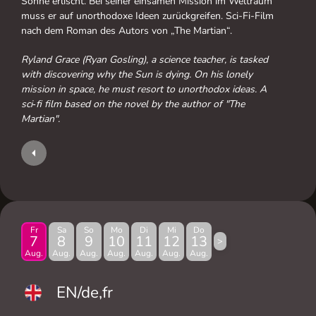
Sonne erlischt. Bei seiner einsamen Mission im Weltraum
muss er auf unorthodoxe Ideen zurückgreifen. Sci-Fi-Film
nach dem Roman des Autors von „The Martian“.
Ryland Grace (Ryan Gosling), a science teacher, is tasked
with discovering why the Sun is dying. On his lonely
mission in space, he must resort to unorthodox ideas. A
sci‑fi film based on the novel by the author of "The
Martian".
Fr
Sa
So
Mo
Di
Mi
Do
7
8
9
10
11
12
13
>
Aug.
Aug.
Aug.
Aug.
Aug.
Aug.
Aug.
EN/de,fr