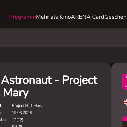
Programm
Mehr als Kino
ARENA Card
Geschen
Astronaut - Project
A
l Mary
l
Project Hail Mary
m
19.03.2026
gabe
12(12)
Sci-Fi