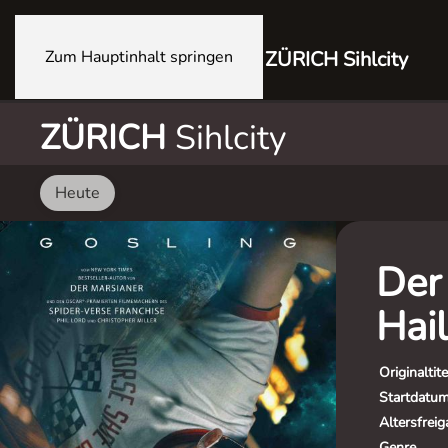
Zum Hauptinhalt springen
ZÜRICH Sihlcity
ZÜRICH
Sihlcity
Heute
Der 
Hai
Originaltite
Startdatu
Altersfrei
Genre