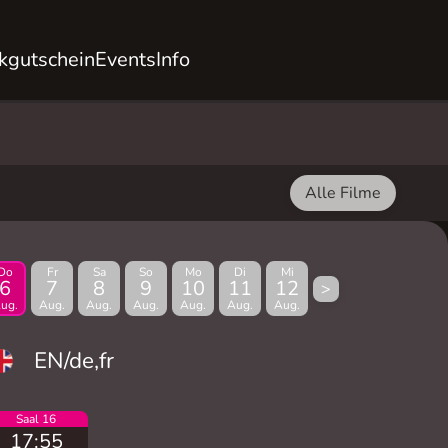
kgutschein
Events
Info
Alle Filme
Do
Fr
Sa
So
Mo
Di
Mi
6
7
8
9
10
11
12
>
ug.
Aug.
Aug.
Aug.
Aug.
Aug.
Aug.
EN/de,fr
Saal 16
17:55