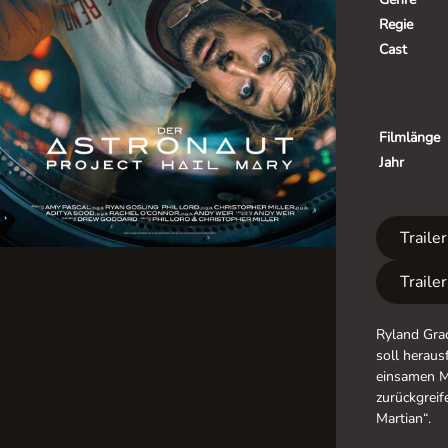
Regie
Cast
Filmlänge
Jahr
Traile
Traile
Ryland Grac
soll heraus
einsamen M
zurückgrei
Martian“.